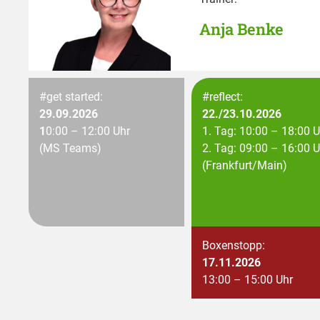
Anja Benke
#get started:
#reflect:
29.09.2026
22./23.10.2026
1
0:00 – 12:00 Uhr
1. Tag: 10:00 – 18:00 U
(MS Teams)
2. Tag: 09:00 – 16:00 U
(Frankfurt/Main)
Boxenstopp:
17.11.2026
13:00 – 15:00 Uhr