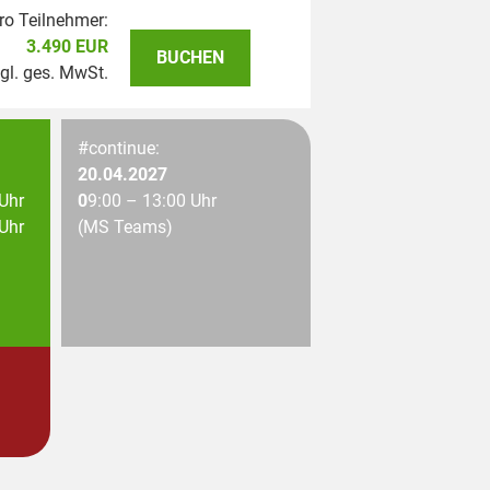
ro Teilnehmer:
3.490 EUR
BUCHEN
gl. ges. MwSt.
#continue:
20.04.2027
 Uhr
0
9:00 – 13:00 Uhr
 Uhr
(MS Teams)