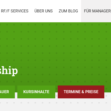
RF/F SERVICES
ÜBER UNS
ZUM BLOG
FÜR MANAGER
ship
AUER
KURSINHALTE
TERMINE & PREISE