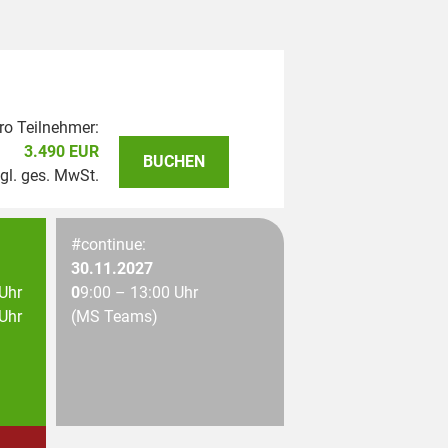
ro Teilnehmer:
3.490 EUR
BUCHEN
gl. ges. MwSt.
#continue:
30.11.2027
 Uhr
0
9:00 – 13:00 Uhr
 Uhr
(MS Teams)