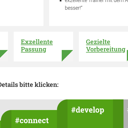
exzellente Trainer mit dem 
besser!“
Exzellente
Gezielte
Passung
Vorbereitung
etails bitte klicken: