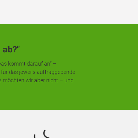
 ab?"
„Das kommt darauf an“ –
e für das jeweils auftraggebende
möchten wir aber nicht – und