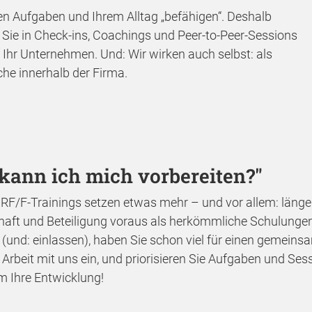
ren Aufgaben und Ihrem Alltag „befähigen“. Deshalb
n Sie in Check-ins, Coachings und Peer-to-Peer-Sessions
hr Unternehmen. Und: Wir wirken auch selbst: als
che innerhalb der Firma.
e kann ich mich vorbereiten?"
 RF/F-Trainings setzen etwas mehr – und vor allem: läng
haft und Beteiligung voraus als herkömmliche Schulungen
en (und: einlassen), haben Sie schon viel für einen gemein
ie Arbeit mit uns ein, und priorisieren Sie Aufgaben und S
um Ihre Entwicklung!